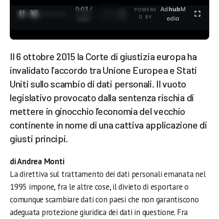
0:04 /
Ad
hub
M
POWERE
1
/
2
D BY
3:37
edia
Il 6 ottobre 2015 la Corte di giustizia europa ha
invalidato l’accordo tra Unione Europea e Stati
Uniti sullo scambio di dati personali. Il vuoto
legislativo provocato dalla sentenza rischia di
mettere in ginocchio l’economia del vecchio
continente in nome di una cattiva applicazione di
giusti principi.
di Andrea Monti
La direttiva sul trattamento dei dati personali emanata nel
1995 impone, fra le altre cose, il divieto di esportare o
comunque scambiare dati con paesi che non garantiscono
adeguata protezione giuridica dei dati in questione. Fra