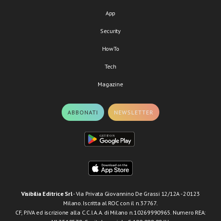
App
Security
HowTo
Tech
Magazine
ABBONATI
NEWSLETTER
Visibilia Editrice Srl
- Via Privata Giovannino De Grassi 12/12A - 20123
Milano. Iscritta al ROC con il n.37767.
CF, P.IVA ed iscrizione alla C.C.I.A.A. di Milano n.10269990965. Numero REA: