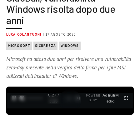
Windows risolta dopo due
anni
LUCA COLANTUONI
| 17 AGOSTO 2020
MICROSOFT
SICUREZZA
WINDOWS
Microsoft ha atteso due anni per risolvere una vulnerabilità
zero-day presente nella verifica della firma per i file MSI
utilizzati dall’installer di Windows.
0:27 /
Ad
hub
M
POWERE
1
/
2
D BY
3:35
edia