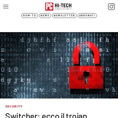
HOW-TO
NEWS
NEWSLETTER
ABBONATI
SECURITY
Switcher: ecco il trojan