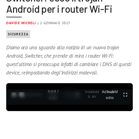
Android per i router Wi-Fi
DAVIDE MICHELI
| 2 GENNAIO 2017
SICUREZZA
Diamo ora uno sguardo alla notizia di un nuovo trojan
Android, Switcher, che prende di mira i router Wi-Fi:
quest’ultimo si preoccupa infatti di cambiare i DNS di questi
device, reimpostando degl’indirizzi malevoli.
0:04 /
Ad
hub
M
POWERE
1
/
2
D BY
3:37
edia