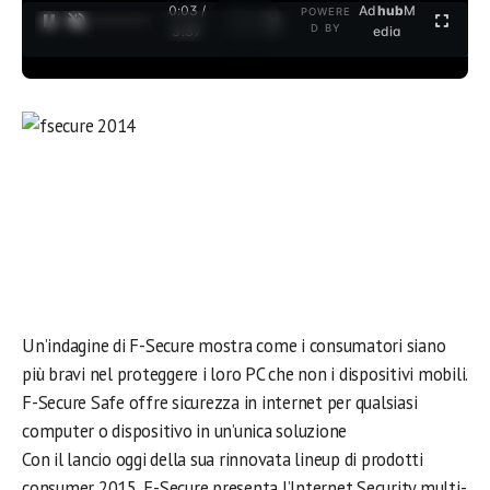
0:04 /
Ad
hub
M
POWERE
1
/
2
D BY
3:37
edia
Un’indagine di F-Secure mostra come i consumatori siano
più bravi nel proteggere i loro PC che non i dispositivi mobili.
F-Secure Safe offre sicurezza in internet per qualsiasi
computer o dispositivo in un’unica soluzione
Con il lancio oggi della sua rinnovata lineup di prodotti
consumer 2015, F-Secure presenta l’Internet Security multi-