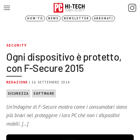
HOW-TO
NEWS
NEWSLETTER
ABBONATI
SECURITY
Ogni dispositivo è protetto,
con F-Secure 2015
REDAZIONE
| 16 SETTEMBRE 2014
SICUREZZA
SOFTWARE
Un’indagine di F-Secure mostra come i consumatori siano
più bravi nel proteggere i loro PC che non i dispositivi
mobili. […]