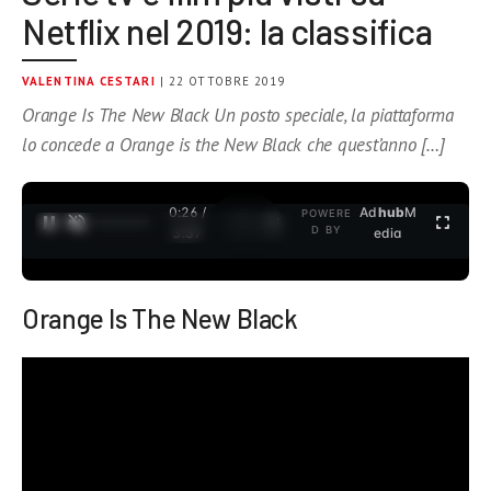
Netflix nel 2019: la classifica
VALENTINA CESTARI
| 22 OTTOBRE 2019
Orange Is The New Black Un posto speciale, la piattaforma
lo concede a Orange is the New Black che quest’anno […]
0:26 /
Ad
hub
M
POWERE
1
/
2
D BY
3:37
edia
Orange Is The New Black