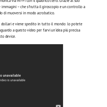
nica via Wi-Fi con il quadricottero. Grazie al suo
e immagini – che sfrutta il giroscopio e un controllo a
do di muoversi in modo acrobatico.
9 dollari e viene spedito in tutto il mondo: lo potete
sguardo a questo video per farvi un’idea più precisa
to device.