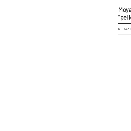
Moya
“pell
REDAZI