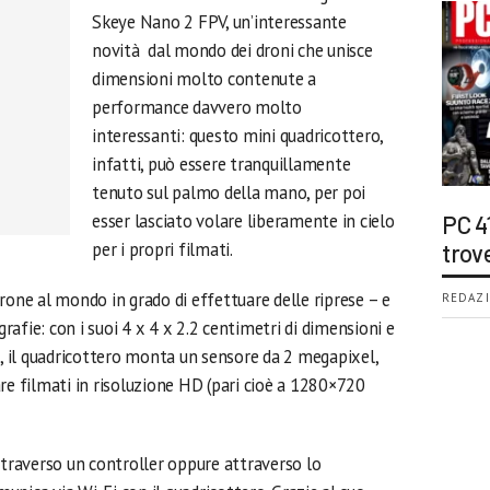
Skeye Nano 2 FPV, un’interessante
novità dal mondo dei droni che unisce
dimensioni molto contenute a
performance davvero molto
interessanti: questo mini quadricottero,
infatti, può essere tranquillamente
tenuto sul palmo della mano, per poi
esser lasciato volare liberamente in cielo
PC 4
per i propri filmati.
trov
rone al mondo in grado di effettuare delle riprese – e
REDAZI
afie: con i suoi 4 x 4 x 2.2 centimetri di dimensioni e
), il quadricottero monta un sensore da 2 megapixel,
re filmati in risoluzione HD (pari cioè a 1280×720
ttraverso un controller oppure attraverso lo