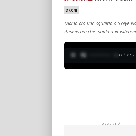
DRONI
Diamo ora uno sguardo a Skeye Nan
dimensioni che monta una videoca
0:04 / 3:35