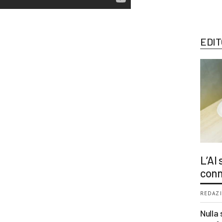
EDIT
L’AI
conn
REDAZI
Nulla 