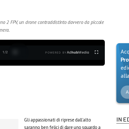
o 2 FPV, un drone contraddistinto davvero da piccole
mera.
Ac
1
/
2
Ad
hub
Media
POWERED BY
Pro
edi
alla
A
IN E
Gli appassionati di riprese dall’alto
saranno ben felici di dare uno sguardo a