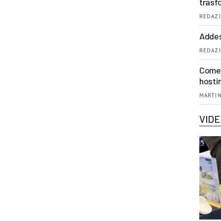
trasf
REDAZI
Addes
REDAZI
Come 
hosti
MARTIN
VID