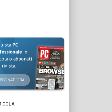
quista
PC
fessionale
in
cola o abbonati
 rivista.
BBONATI ORA!
DICOLA