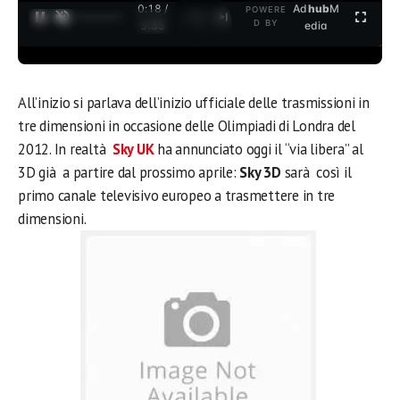
0:18 /
Ad
hub
M
POWERE
1
/
2
D BY
3:35
edia
All’inizio si parlava dell’inizio ufficiale delle trasmissioni in
tre dimensioni in occasione delle Olimpiadi di Londra del
2012. In realtà
Sky UK
ha annunciato oggi il “via libera” al
3D già a partire dal prossimo aprile:
Sky 3D
sarà così il
primo canale televisivo europeo a trasmettere in tre
dimensioni.