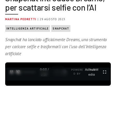
per scattarsi selfie con l’AI
MARTINA PEDRETTI
| 29 AGOSTO 2023
INTELLIGENZA ARTIFICIALE
SNAPCHAT
Snapchat ha lanciato ufficialmente Dreams, uno strumento
per caricare selfie e trasformarli con l’uso dell’intelligenza
artificiale
0:04 /
Ad
hub
M
POWERE
1
/
2
D BY
3:37
edia