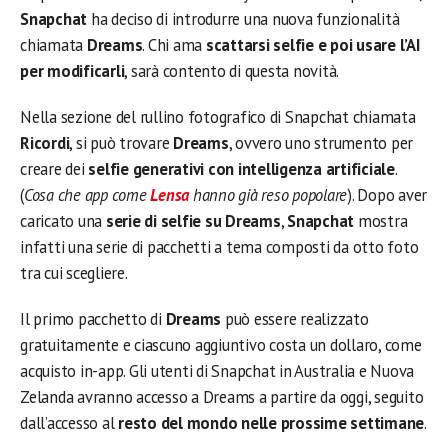
Snapchat
ha deciso di introdurre una nuova funzionalità
chiamata
Dreams
. Chi ama
scattarsi selfie e poi usare l’AI
per modificarli
, sarà contento di questa novità.
Nella sezione del rullino fotografico di Snapchat chiamata
Ricordi
, si può trovare
Dreams
, ovvero uno strumento per
creare dei
selfie generativi con intelligenza artificiale
.
(
Cosa che app come
Lensa
hanno già reso popolare
). Dopo aver
caricato una
serie di selfie su Dreams
,
Snapchat
mostra
infatti una serie di pacchetti a tema composti da otto foto
tra cui scegliere.
Il primo pacchetto di
Dreams
può essere realizzato
gratuitamente e ciascuno aggiuntivo costa un dollaro, come
acquisto in-app. Gli utenti di Snapchat in Australia e Nuova
Zelanda avranno accesso a Dreams a partire da oggi, seguito
dall’accesso al
resto del mondo nelle prossime settimane
.