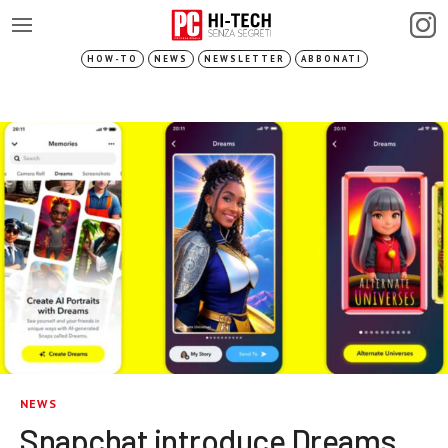
HOW-TO
NEWS
NEWSLETTER
ABBONATI
NEWS
Snapchat introduce Dreams,