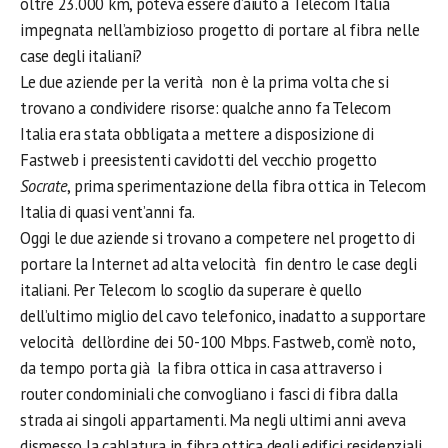
oltre 23.000 km, poteva essere d’aiuto a Telecom Italia
impegnata nell’ambizioso progetto di portare al fibra nelle
case degli italiani?
Le due aziende per la verità non è la prima volta che si
trovano a condividere risorse: qualche anno fa Telecom
Italia era stata obbligata a mettere a disposizione di
Fastweb i preesistenti cavidotti del vecchio progetto
Socrate
, prima sperimentazione della fibra ottica in Telecom
Italia di quasi vent’anni fa.
Oggi le due aziende si trovano a competere nel progetto di
portare la Internet ad alta velocità fin dentro le case degli
italiani. Per Telecom lo scoglio da superare è quello
dell’ultimo miglio del cavo telefonico, inadatto a supportare
velocità dell’ordine dei 50-100 Mbps. Fastweb, com’è noto,
da tempo porta già la fibra ottica in casa attraverso i
router condominiali che convogliano i fasci di fibra dalla
strada ai singoli appartamenti. Ma negli ultimi anni aveva
dismesso la cablatura in fibra ottica degli edifici residenziali,