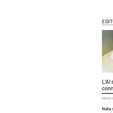
EDIT
L’AI
conn
REDAZI
Nulla 