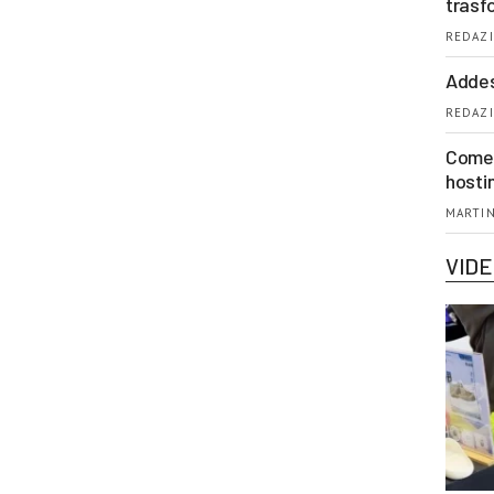
trasf
REDAZI
Addes
REDAZI
Come 
hosti
MARTIN
VID