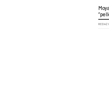
Moya
“pell
REDAZI