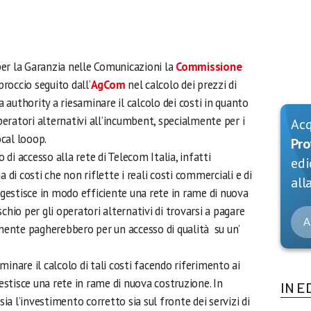
 per la Garanzia nelle Comunicazioni la
Commissione
roccio seguito dall’
AgCom
nel calcolo dei prezzi di
ra authority a riesaminare il calcolo dei costi in quanto
eratori alternativi all’incumbent, specialmente per i
Ac
ocal looop.
Pro
o di accesso alla rete di Telecom Italia, infatti
edi
 di costi che non riflette i reali costi commerciali e di
alla
estisce in modo efficiente una rete in rame di nuova
chio per gli operatori alternativi di trovarsi a pagare
A
lmente pagherebbero per un accesso di qualità su un’
inare il calcolo di tali costi facendo riferimento ai
estisce una rete in rame di nuova costruzione. In
IN E
sia l’investimento corretto sia sul fronte dei servizi di