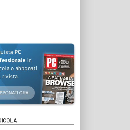
quista
PC
fessionale
in
cola o abbonati
 rivista.
BBONATI ORA!
DICOLA