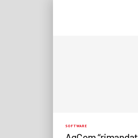
SOFTWARE
AgCom “rimandat