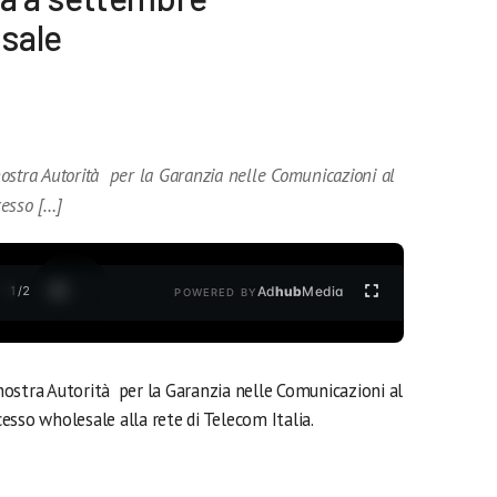
esale
ostra Autorità per la Garanzia nelle Comunicazioni al
cesso […]
1
/
2
Ad
hub
Media
POWERED BY
ostra Autorità per la Garanzia nelle Comunicazioni al
ccesso wholesale alla rete di Telecom Italia.