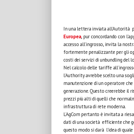
In una lettera inviata all’Autorità
Europea
, pur concordando con l’app
accesso all’ingrosso, invita la nost
fortemente penalizzante per gli op
costi dei servizi di unbundling del l
Nel calcolo delle tariffe all’ingross
l’Authority avrebbe scelto una soglia
manutenzione di un operatore che g
generazione. Questo creerebbe il ris
prezzi più alti di quelli che norma
infrastruttura di rete moderna.
L’AgCom pertanto è invitata a riesam
dati di una società efficiente che g
questo modo si darà l’idea di quale 