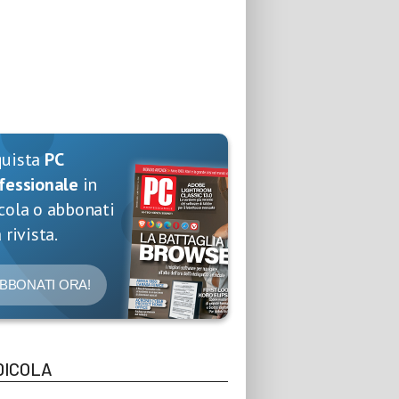
quista
PC
fessionale
in
cola o abbonati
 rivista.
BBONATI ORA!
DICOLA