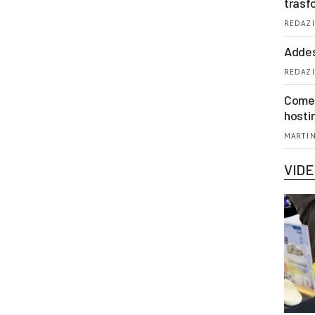
trasf
REDAZI
Addes
REDAZI
Come 
hosti
MARTIN
VID