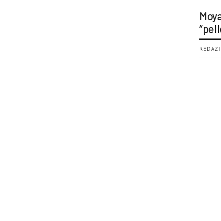
Moya
“pell
REDAZI