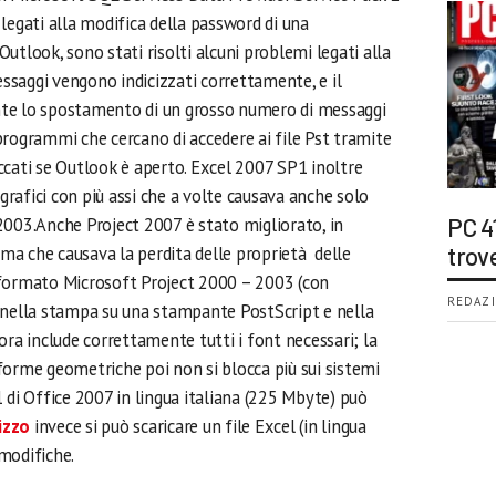
legati alla modifica della password di una
utlook, sono stati risolti alcuni problemi legati alla
messaggi vengono indicizzati correttamente, e il
te lo spostamento di un grosso numero di messaggi
i programmi che cercano di accedere ai file Pst tramite
ccati se Outlook è aperto. Excel 2007 SP1 inoltre
 grafici con più assi che a volte causava anche solo
2003.Anche Project 2007 è stato migliorato, in
PC 4
lema che causava la perdita delle proprietà delle
trov
in formato Microsoft Project 2000 – 2003 (con
REDAZI
 nella stampa su una stampante PostScript e nella
ora include correttamente tutti i font necessari; la
i forme geometriche poi non si blocca più sui sistemi
 di Office 2007 in lingua italiana (225 Mbyte) può
izzo
invece si può scaricare un file Excel (in lingua
 modifiche.