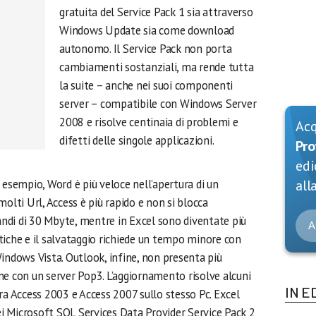
gratuita del Service Pack 1 sia attraverso
Windows Update sia come download
autonomo. Il Service Pack non porta
cambiamenti sostanziali, ma rende tutta
la suite – anche nei suoi componenti
server – compatibile con Windows Server
2008 e risolve centinaia di problemi e
Ac
difetti delle singole applicazioni.
Pro
edi
 esempio, Word è più veloce nell’apertura di un
alla
ti Url, Access è più rapido e non si blocca
randi di 30 Mbyte, mentre in Excel sono diventate più
A
tiche e il salvataggio richiede un tempo minore con
indows Vista. Outlook, infine, non presenta più
ne con un server Pop3. L’aggiornamento risolve alcuni
IN E
ra Access 2003 e Access 2007 sullo stesso Pc. Excel
dei Microsoft SQL Services Data Provider Service Pack 2