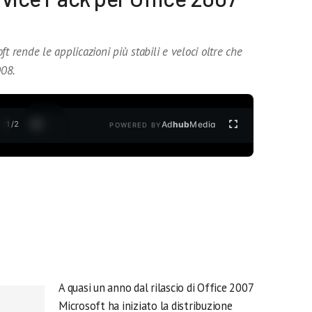
t rende le applicazioni più stabili e veloci oltre che
008.
1
/
2
Ad
hub
Media
POWERED BY
A quasi un anno dal rilascio di Office 2007
Microsoft ha iniziato la distribuzione