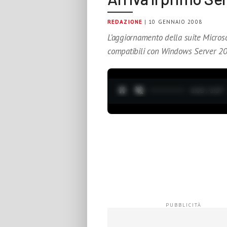
REDAZIONE
| 10 GENNAIO 2008
L’aggiornamento della suite Microsof
compatibili con Windows Server 2
0:04 / 3:37