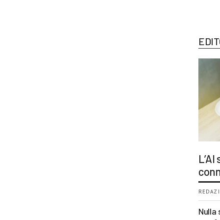
EDIT
L’AI
conn
REDAZI
Nulla 