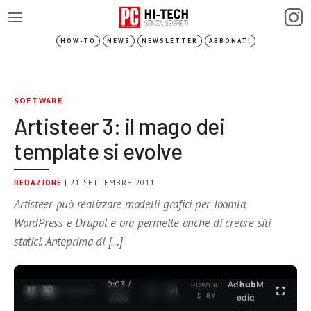
HOW-TO
NEWS
NEWSLETTER
ABBONATI
SOFTWARE
Artisteer 3: il mago dei
template si evolve
REDAZIONE
| 21 SETTEMBRE 2011
Artisteer può realizzare modelli grafici per Joomla,
WordPress e Drupal e ora permette anche di creare siti
statici. Anteprima di […]
0:04 /
Ad
hub
M
POWERE
1
/
2
D BY
3:35
edia