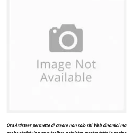
Ora Artisteer permette di creare non solo siti Web dinamici ma