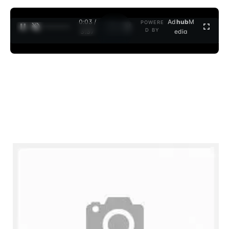
0:03 /
Ad
hub
M
POWERE
1
/
2
D BY
3:37
edia