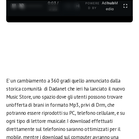
0:03 /
Ad
hub
M
POWERE
1
/
2
D BY
3:35
edia
E’ un cambiamento a 360 gradi quello annunciato dalla
storica comunità di Dadanet che ieri ha lanciato il nuovo
Music Store, uno spazio dove gli utenti possono trovare
un’offerta di brani in formato Mp3, privi di Drm, che
potranno essere riprodotti su PC, telefono cellulare, e su
ogni tipo di lettore musicale. I download effettuati
direttamente sul telefonino saranno ottimizzati per il
mobile, mentre i download sul computer avranno una