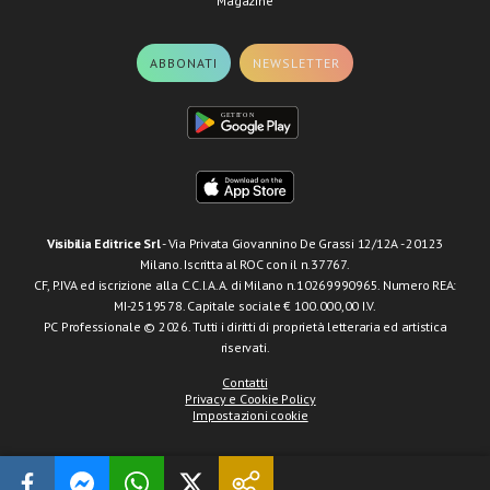
Magazine
ABBONATI
NEWSLETTER
Visibilia Editrice Srl
- Via Privata Giovannino De Grassi 12/12A - 20123
Milano. Iscritta al ROC con il n.37767.
CF, P.IVA ed iscrizione alla C.C.I.A.A. di Milano n.10269990965. Numero REA:
MI-2519578. Capitale sociale € 100.000,00 I.V.
PC Professionale © 2026. Tutti i diritti di proprietà letteraria ed artistica
riservati.
Contatti
Privacy e Cookie Policy
Impostazioni cookie