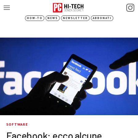
HOW-TO
NEWS
NEWSLETTER
ABBONATI
SOFTWARE
Facebook: ecco alcune