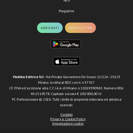
Tech
Magazine
ABBONATI
NEWSLETTER
Visibilia Editrice Srl
- Via Privata Giovannino De Grassi 12/12A - 20123
Milano. Iscritta al ROC con il n.37767.
CF, P.IVA ed iscrizione alla C.C.I.A.A. di Milano n.10269990965. Numero REA:
MI-2519578. Capitale sociale € 100.000,00 I.V.
PC Professionale © 2026. Tutti i diritti di proprietà letteraria ed artistica
riservati.
Contatti
Privacy e Cookie Policy
Impostazioni cookie