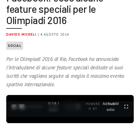
feature speciali per le
Olimpiadi 2016
DAVIDE MICHELI
| 4 AGOSTO 2016
SOCIAL
Per le Olimpiadi 2016 di Rio, Facebook ha annunciato
l’introduzione di alcune feature speciali dedicate ai suoi
iscritti che vogliono seguire al meglio il massimo evento
sportivo internazionale.
0:19 /
Ad
hub
M
POWERE
1
/
2
D BY
3:37
edia