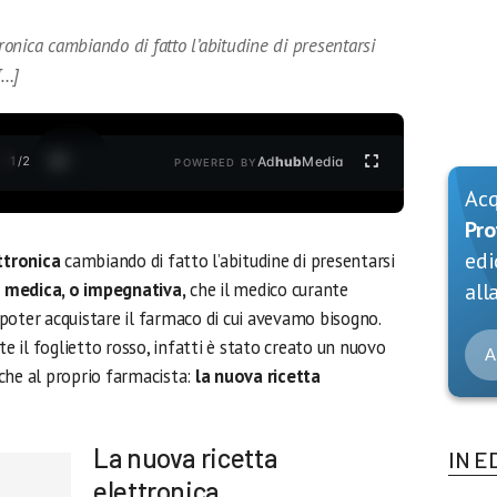
tronica cambiando di fatto l’abitudine di presentarsi
[…]
1
/
2
Ad
hub
Media
POWERED BY
Ac
Pro
edi
ttronica
cambiando di fatto l’abitudine di presentarsi
a medica, o impegnativa,
che il medico curante
alla
i poter acquistare il farmaco di cui avevamo bisogno.
il foglietto rosso, infatti è stato creato un nuovo
A
che al proprio farmacista:
la nuova ricetta
La nuova ricetta
IN E
elettronica