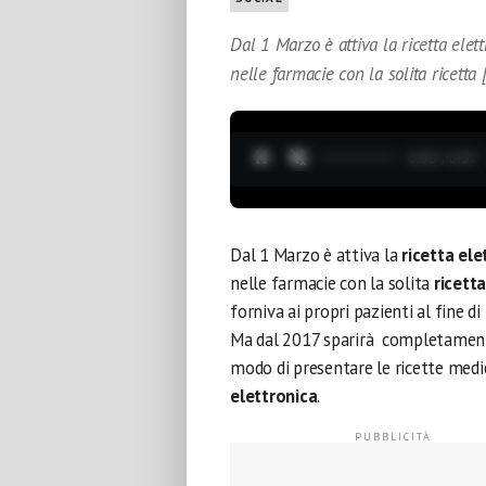
Dal 1 Marzo è attiva la ricetta elet
nelle farmacie con la solita ricetta 
0:04 / 3:37
Dal 1 Marzo è attiva la
ricetta ele
nelle farmacie con la solita
ricett
forniva ai propri pazienti al fine d
Ma dal 2017 sparirà completamente 
modo di presentare le ricette medi
elettronica
.