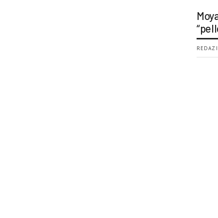
Moya
“pell
REDAZI