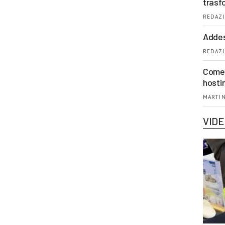
trasf
REDAZI
Addes
REDAZI
Come 
hosti
MARTIN
VID