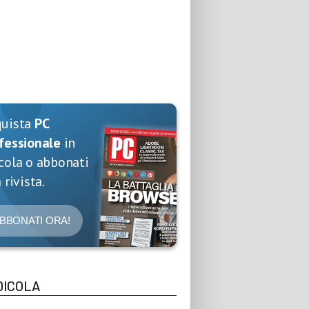
quista
PC
fessionale
in
cola o abbonati
 rivista.
BBONATI ORA!
DICOLA