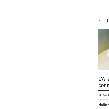
EDIT
L’AI
conn
REDAZI
Nulla 