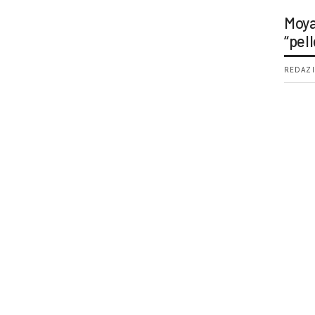
Moya
“pell
REDAZI