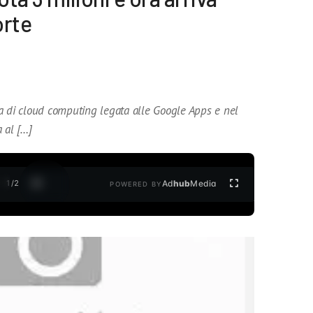
orte
a di cloud computing legata alle Google Apps e nel
 al […]
1
/
2
Ad
hub
Media
POWERED BY