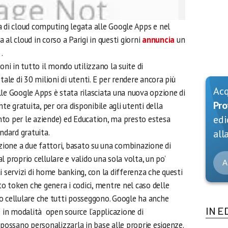
a di cloud computing legata alle Google Apps e nel
al cloud in corso a Parigi in questi giorni
annuncia
un
.
oni in tutto il mondo utilizzano la suite di
tale di 30 milioni di utenti. E per rendere ancora più
Ac
dalle Google Apps è stata rilasciata una nuova opzione di
Pro
 gratuita, per ora disponibile agli utenti della
edi
to per le aziende) ed Education, ma presto estesa
ndard gratuita.
alla
azione a due fattori, basato su una combinazione di
 proprio cellulare e valido una sola volta, un po’
A
i servizi di home banking, con la differenza che questi
to token che genera i codici, mentre nel caso delle
o cellulare che tutti posseggono. Google ha anche
IN E
 in modalità open source l’applicazione di
 possano personalizzarla in base alle proprie esigenze.