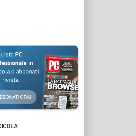
quista
PC
fessionale
in
cola o abbonati
 rivista.
BBONATI ORA!
DICOLA