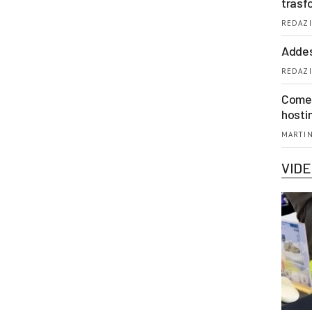
trasf
REDAZI
Addes
REDAZI
Come 
hosti
MARTIN
VID