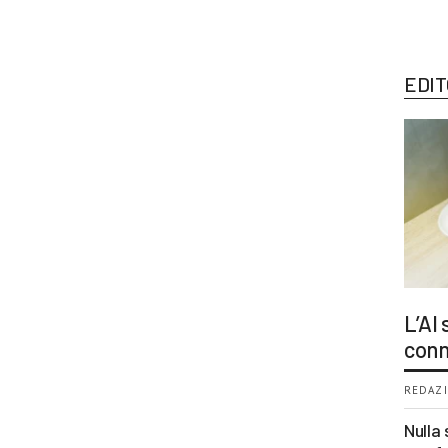
EDIT
L’AI
conn
REDAZI
Nulla 