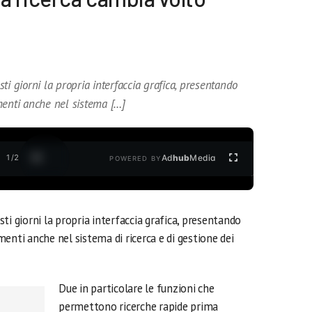
ti giorni la propria interfaccia grafica, presentando
enti anche nel sistema […]
1
/
2
Ad
hub
Media
POWERED BY
ti giorni la propria interfaccia grafica, presentando
nti anche nel sistema di ricerca e di gestione dei
Due in particolare le funzioni che
permettono ricerche rapide prima