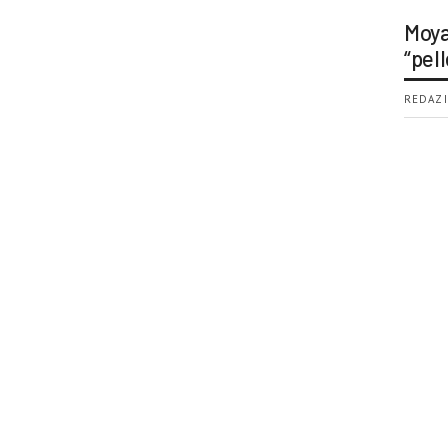
Moya
“pell
REDAZI