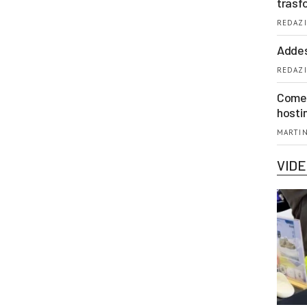
trasf
REDAZI
Addes
REDAZI
Come 
hosti
MARTIN
VID