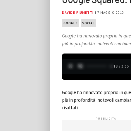
DAVIDE PIUMETTI
| 7 MAGGIO 2010
GOOGLE
SOCIAL
Google ha rinnovato proprio in ques
più in profondità notevoli cambiam
0:19 / 3:35
Google ha rinnovato proprio in ques
più in profondità notevoli cambiame
risultati.