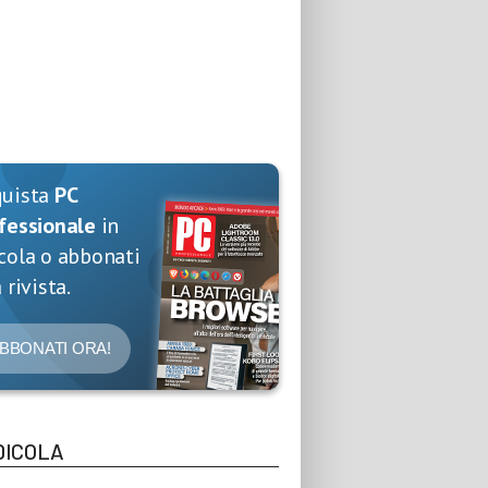
quista
PC
fessionale
in
cola o abbonati
 rivista.
BBONATI ORA!
DICOLA