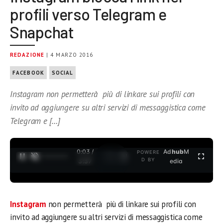
profili verso Telegram e
Snapchat
REDAZIONE
| 4 MARZO 2016
FACEBOOK
SOCIAL
Instagram non permetterà più di linkare sui profili con
invito ad aggiungere su altri servizi di messaggistica come
Telegram e […]
0:03 /
Ad
hub
M
POWERE
1
/
2
D BY
3:37
edia
Instagram
non permetterà più di linkare sui profili con
invito ad aggiungere su altri servizi di messaggistica come