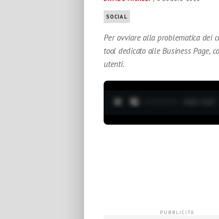
SOCIAL
Per ovviare alla problematica dei 
tool dedicato alle Business Page, co
utenti.
0:04 / 3:37