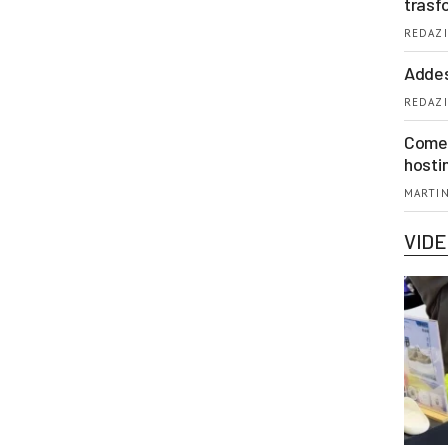
trasf
REDAZI
Addes
REDAZI
Come 
hosti
MARTIN
VID