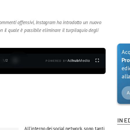
commenti offensivi, Instagram ha introdotto un nuovo
n il quale è possibile eliminare il turpiloquio degli
Ac
Pro
1
/
2
Ad
hub
Media
POWERED BY
edi
alla
A
IN E
All’interno dei social network, sono tanti