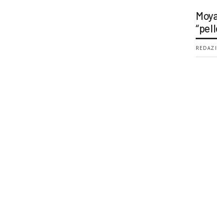
Moya
“pell
REDAZI