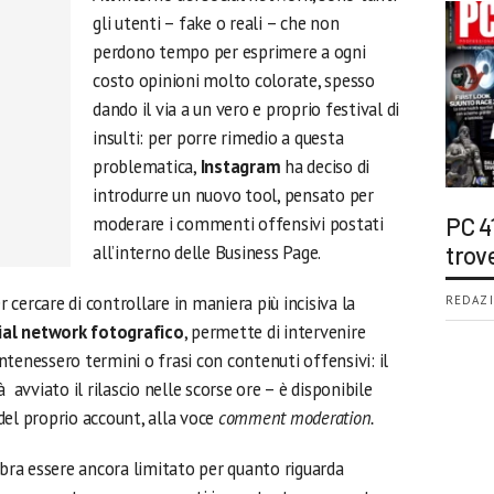
gli utenti – fake o reali – che non
perdono tempo per esprimere a ogni
costo opinioni molto colorate, spesso
dando il via a un vero e proprio festival di
insulti: per porre rimedio a questa
problematica,
Instagram
ha deciso di
introdurre un nuovo tool, pensato per
moderare i commenti offensivi postati
PC 4
all’interno delle Business Page.
trov
cercare di controllare in maniera più incisiva la
REDAZI
ial network fotografico
, permette di intervenire
tenessero termini o frasi con contenuti offensivi: il
 avviato il rilascio nelle scorse ore – è disponibile
del proprio account, alla voce
comment moderation.
ra essere ancora limitato per quanto riguarda