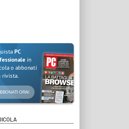
quista
PC
fessionale
in
cola o abbonati
 rivista.
BBONATI ORA!
DICOLA