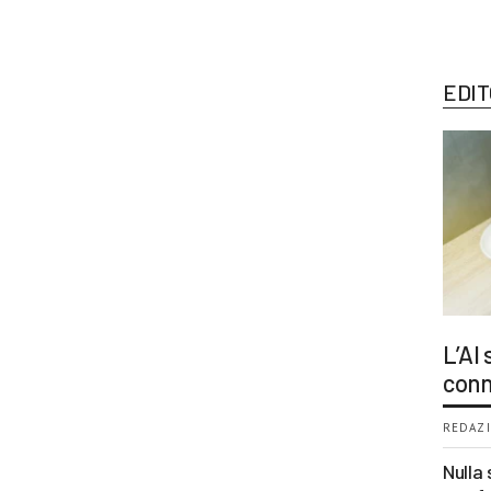
EDIT
L’AI
conn
REDAZI
Nulla 