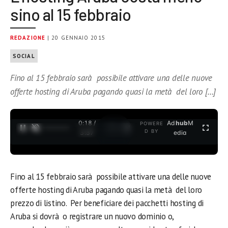
sino al 15 febbraio
REDAZIONE
| 20 GENNAIO 2015
SOCIAL
Fino al 15 febbraio sarà possibile attivare una delle nuove
offerte hosting di Aruba pagando quasi la metà del loro […]
0:18 /
Ad
hub
M
POWERE
1
/
2
D BY
3:37
edia
Fino al 15 febbraio sarà possibile attivare una delle nuove
offerte hosting di Aruba pagando quasi la metà del loro
prezzo di listino. Per beneficiare dei pacchetti hosting di
Aruba si dovrà o registrare un nuovo dominio o,