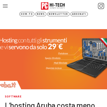
HOW-TO
NEWS
NEWSLETTER
ABBONATI
SOFTWARE
L’hosting Aruba costa meno