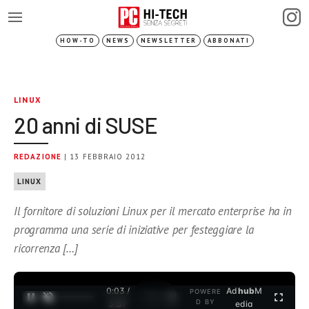
HOW-TO
NEWS
NEWSLETTER
ABBONATI
LINUX
20 anni di SUSE
REDAZIONE
| 13 FEBBRAIO 2012
LINUX
Il fornitore di soluzioni Linux per il mercato enterprise ha in
programma una serie di iniziative per festeggiare la
ricorrenza […]
0:03 /
Ad
hub
M
POWERE
1
/
2
D BY
3:37
edia