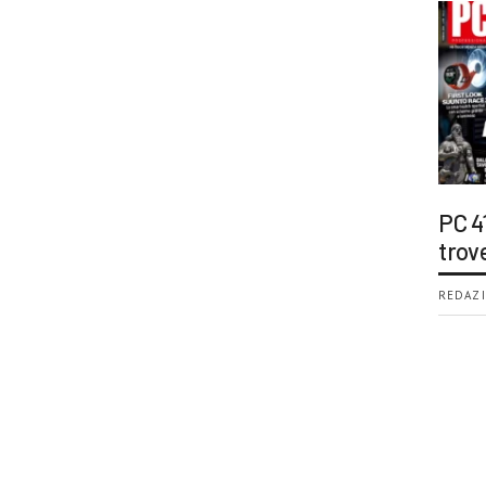
PC 4
trov
REDAZI