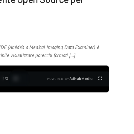
i
IDE (Amide’s a Medical Imaging Data Examiner) è
sibile visualizzare parecchi formati […]
1
/
2
Ad
hub
Media
POWERED BY