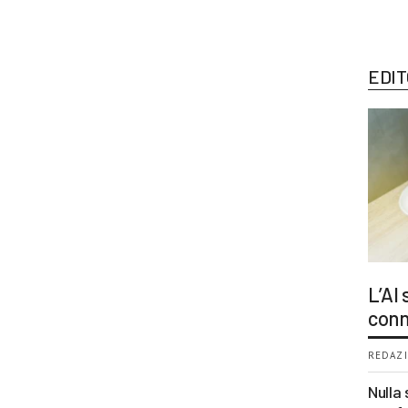
EDIT
L’AI
conn
REDAZI
Nulla 