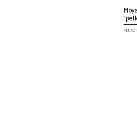
Moya
“pell
REDAZI