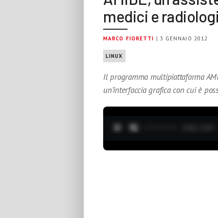
medici e radiolog
MARCO FIORETTI
| 3 GENNAIO 2012
LINUX
Il programma multipiattaforma AM
un’interfaccia grafica con cui è pos
0:04 / 3:37