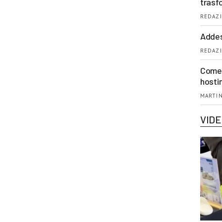
trasf
REDAZI
Addes
REDAZI
Come 
hosti
MARTIN
VID