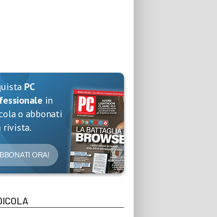
quista
PC
fessionale
in
cola o abbonati
 rivista.
BBONATI ORA!
DICOLA