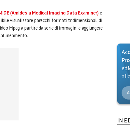
MIDE (Amide’s a Medical Imaging Data Examiner)
è
sibile visualizzare parecchi formati tridimensionali di
ideo Mpeg a partire da serie di immagini e aggiungere
i allineamento.
Ac
Pro
edi
alla
A
IN E