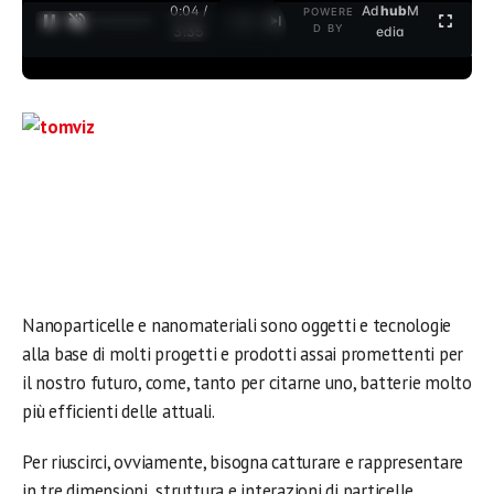
0:04 /
Ad
hub
M
POWERE
1
/
2
D BY
3:35
edia
Nanoparticelle e nanomateriali sono oggetti e tecnologie
alla base di molti progetti e prodotti assai promettenti per
il nostro futuro, come, tanto per citarne uno, batterie molto
più efficienti delle attuali.
Per riuscirci, ovviamente, bisogna catturare e rappresentare
in tre dimensioni struttura e interazioni di particelle