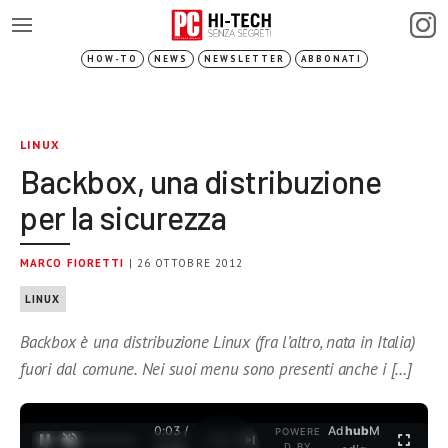
HOW-TO
NEWS
NEWSLETTER
ABBONATI
LINUX
Backbox, una distribuzione
per la sicurezza
MARCO FIORETTI
| 26 OTTOBRE 2012
LINUX
Backbox è una distribuzione Linux (fra l’altro, nata in Italia)
fuori dal comune. Nei suoi menu sono presenti anche i […]
0:03 /
Ad
hub
M
POWERE
1
/
2
D BY