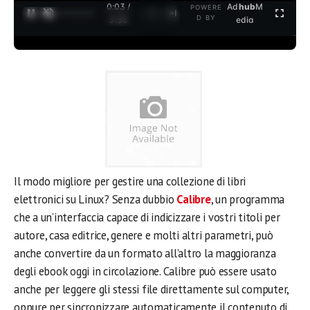
0:03 /
Ad
hub
M
POWERE
1
/
2
D BY
3:35
edia
Il modo migliore per gestire una collezione di libri
elettronici su Linux? Senza dubbio
Calibre
, un programma
che a un’interfaccia capace di indicizzare i vostri titoli per
autore, casa editrice, genere e molti altri parametri, può
anche convertire da un formato all’altro la maggioranza
degli ebook oggi in circolazione. Calibre può essere usato
anche per leggere gli stessi file direttamente sul computer,
oppure per sincronizzare automaticamente il contenuto di