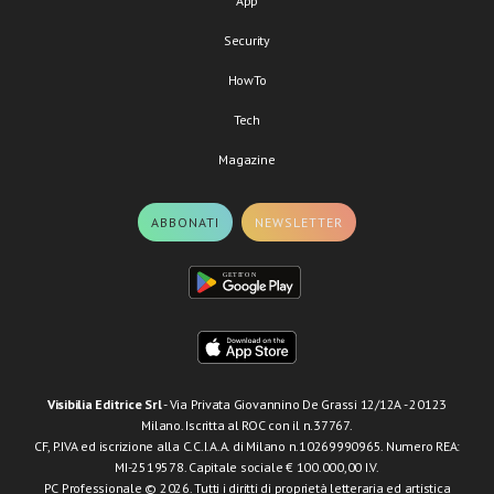
App
Security
HowTo
Tech
Magazine
ABBONATI
NEWSLETTER
Visibilia Editrice Srl
- Via Privata Giovannino De Grassi 12/12A - 20123
Milano. Iscritta al ROC con il n.37767.
CF, P.IVA ed iscrizione alla C.C.I.A.A. di Milano n.10269990965. Numero REA:
MI-2519578. Capitale sociale € 100.000,00 I.V.
PC Professionale © 2026. Tutti i diritti di proprietà letteraria ed artistica