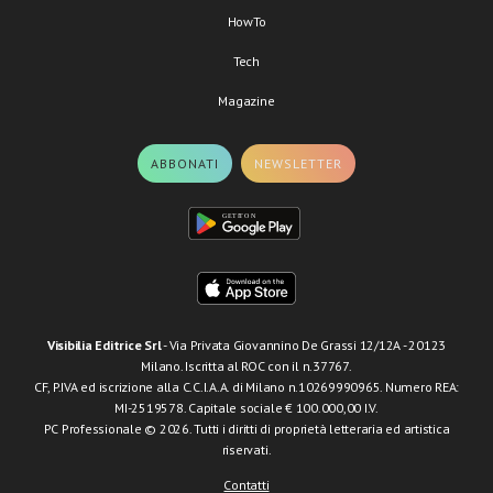
HowTo
Tech
Magazine
ABBONATI
NEWSLETTER
Visibilia Editrice Srl
- Via Privata Giovannino De Grassi 12/12A - 20123
Milano. Iscritta al ROC con il n.37767.
CF, P.IVA ed iscrizione alla C.C.I.A.A. di Milano n.10269990965. Numero REA:
MI-2519578. Capitale sociale € 100.000,00 I.V.
PC Professionale © 2026. Tutti i diritti di proprietà letteraria ed artistica
riservati.
Contatti