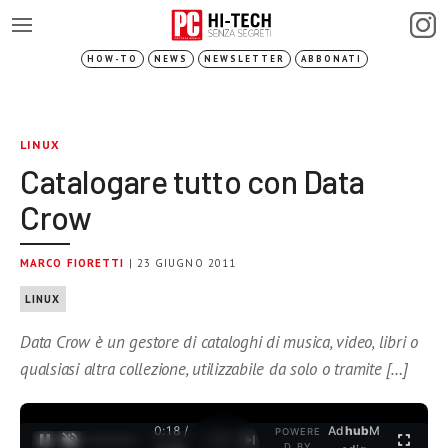
HOW-TO
NEWS
NEWSLETTER
ABBONATI
LINUX
Catalogare tutto con Data
Crow
MARCO FIORETTI
| 23 GIUGNO 2011
LINUX
Data Crow è un gestore di cataloghi di musica, video, libri o
qualsiasi altra collezione, utilizzabile da solo o tramite […]
0:18 /
Ad
hub
M
POWERE
1
/
2
D BY