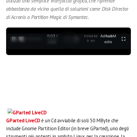
utilizza una semplice interfaccia grafica, che riprende
abbastanza da vicino quella di soluzioni come Disk Director
di Acronis o Partition Magic di Symantec.
0:03 /
Ad
hub
M
POWERE
1
/
2
D BY
3:37
edia
GParted LiveCD
è un Cd avviabile di soli 50 MByte che
include Gnome Partition Editor (in breve GParted), uno degli
strumenti più potenti in ambito Linux per la creazione, la