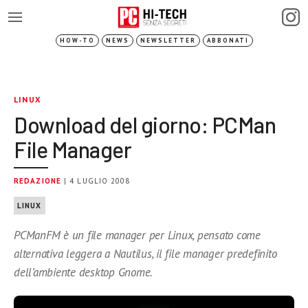
HOW-TO
NEWS
NEWSLETTER
ABBONATI
LINUX
Download del giorno: PCMan
File Manager
REDAZIONE
| 4 LUGLIO 2008
LINUX
PCManFM è un file manager per Linux, pensato come
alternativa leggera a Nautilus, il file manager predefinito
dell’ambiente desktop Gnome.