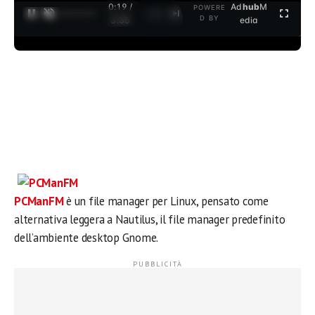
0:19 /
Ad
hub
M
POWERE
1
/
2
D BY
3:35
edia
PCManFM
è un file manager per Linux, pensato come
alternativa leggera a Nautilus, il file manager predefinito
dell’ambiente desktop Gnome.