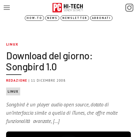
HOW-TO
NEWS
NEWSLETTER
ABBONATI
LINUX
Download del giorno:
Songbird 1.0
REDAZIONE
| 11 DICEMBRE 2008
LINUX
Songbird è un player audio open source, dotato di
un’interfaccia simile a quella di iTunes, che offre molte
funzionalità avanzate, […]