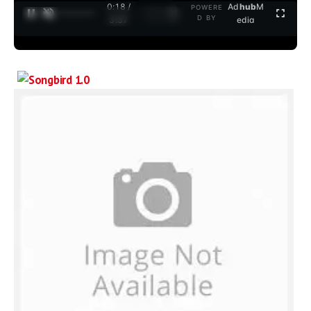
0:18 /
Ad
hub
M
POWERE
1
/
2
D BY
3:37
edia