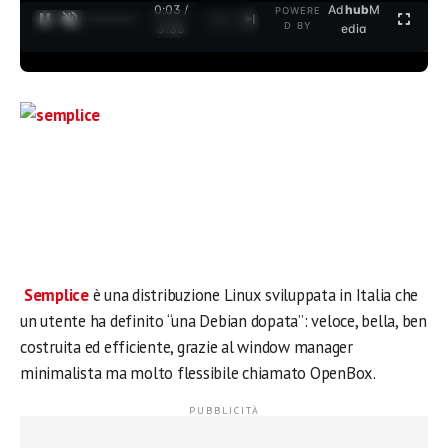
0:03 /
Ad
hub
M
POWERE
1
/
2
D BY
3:35
edia
Semplice
è una distribuzione Linux sviluppata in Italia che
un utente ha definito “una Debian dopata”: veloce, bella, ben
costruita ed efficiente, grazie al window manager
minimalista ma molto flessibile chiamato OpenBox.