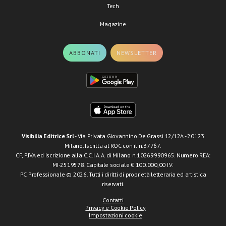
Tech
Magazine
ABBONATI
NEWSLETTER
Visibilia Editrice Srl
- Via Privata Giovannino De Grassi 12/12A - 20123
Milano. Iscritta al ROC con il n.37767.
CF, P.IVA ed iscrizione alla C.C.I.A.A. di Milano n.10269990965. Numero REA:
MI-2519578. Capitale sociale € 100.000,00 I.V.
PC Professionale © 2026. Tutti i diritti di proprietà letteraria ed artistica
riservati.
Contatti
Privacy e Cookie Policy
Impostazioni cookie