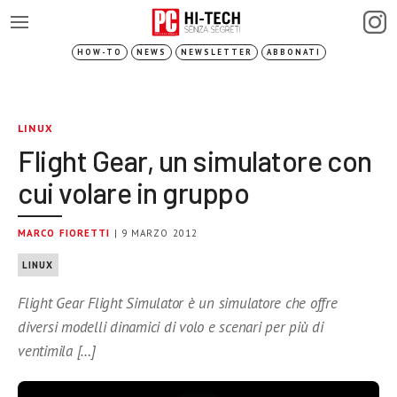
HOW-TO
NEWS
NEWSLETTER
ABBONATI
LINUX
Flight Gear, un simulatore con
cui volare in gruppo
MARCO FIORETTI
| 9 MARZO 2012
LINUX
Flight Gear Flight Simulator è un simulatore che offre
diversi modelli dinamici di volo e scenari per più di
ventimila […]