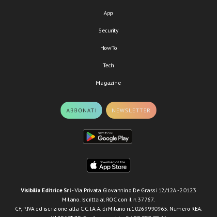
App
Security
HowTo
Tech
Magazine
ABBONATI
NEWSLETTER
Visibilia Editrice Srl
- Via Privata Giovannino De Grassi 12/12A - 20123
Milano. Iscritta al ROC con il n.37767.
CF, P.IVA ed iscrizione alla C.C.I.A.A. di Milano n.10269990965. Numero REA: