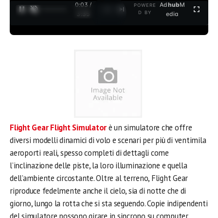
0:03 /
Ad
hub
M
POWERE
1
/
2
D BY
3:35
edia
Flight Gear Flight Simulator
è un simulatore che offre
diversi modelli dinamici di volo e scenari per più di ventimila
aeroporti reali, spesso completi di dettagli come
l’inclinazione delle piste, la loro illuminazione e quella
dell’ambiente circostante. Oltre al terreno, Flight Gear
riproduce fedelmente anche il cielo, sia di notte che di
giorno, lungo la rotta che si sta seguendo. Copie indipendenti
del simulatore possono girare in sincrono su computer