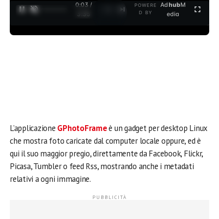
0:03 /
Ad
hub
M
POWERE
1
/
2
D BY
3:35
edia
L’applicazione
GPhotoFrame
è un gadget per desktop Linux
che mostra foto caricate dal computer locale oppure, ed è
qui il suo maggior pregio, direttamente da Facebook, Flickr,
Picasa, Tumbler o feed Rss, mostrando anche i metadati
relativi a ogni immagine.