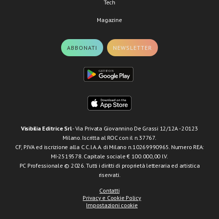
Tech
Magazine
ABBONATI
NEWSLETTER
Visibilia Editrice Srl
- Via Privata Giovannino De Grassi 12/12A - 20123
Milano. Iscritta al ROC con il n.37767.
CF, P.IVA ed iscrizione alla C.C.I.A.A. di Milano n.10269990965. Numero REA:
MI-2519578. Capitale sociale € 100.000,00 I.V.
PC Professionale © 2026. Tutti i diritti di proprietà letteraria ed artistica
riservati.
Contatti
Privacy e Cookie Policy
Impostazioni cookie