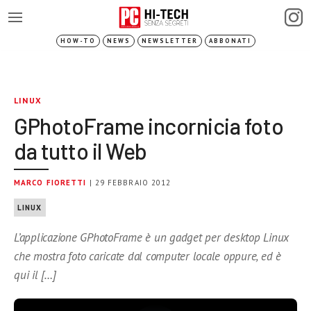
HOW-TO
NEWS
NEWSLETTER
ABBONATI
LINUX
GPhotoFrame incornicia foto
da tutto il Web
MARCO FIORETTI
| 29 FEBBRAIO 2012
LINUX
L’applicazione GPhotoFrame è un gadget per desktop Linux
che mostra foto caricate dal computer locale oppure, ed è
qui il […]