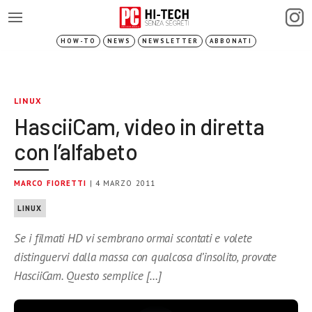
HOW-TO
NEWS
NEWSLETTER
ABBONATI
LINUX
HasciiCam, video in diretta
con l’alfabeto
MARCO FIORETTI
| 4 MARZO 2011
LINUX
Se i filmati HD vi sembrano ormai scontati e volete
distinguervi dalla massa con qualcosa d’insolito, provate
HasciiCam. Questo semplice […]