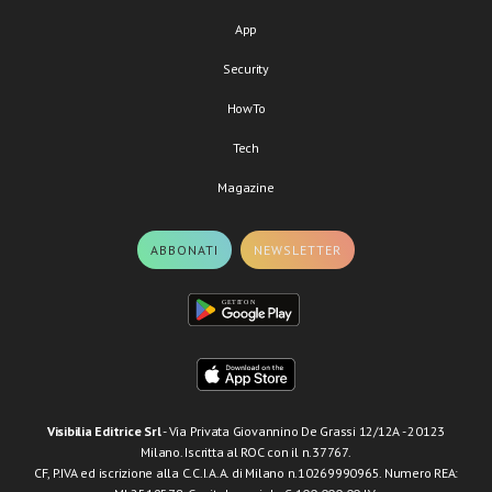
App
Security
HowTo
Tech
Magazine
ABBONATI
NEWSLETTER
Visibilia Editrice Srl
- Via Privata Giovannino De Grassi 12/12A - 20123
Milano. Iscritta al ROC con il n.37767.
CF, P.IVA ed iscrizione alla C.C.I.A.A. di Milano n.10269990965. Numero REA: