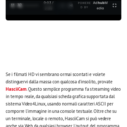
0:04 /
Ad
hub
M
POWERE
1
/
2
D BY
3:35
edia
Se i filmati HD vi sembrano ormai scontati e volete
distinguervi dalla massa con qualcosa d’insolito, provate
HasciiCam
. Questo semplice programma fa streaming video
in tempo reale, da qualsiasi scheda grafica supportata dal
sistema Video4Linux, usando normali caratteri ASCII per
comporre l’immagine in una console testuale. Oltre che su
un terminale, locale o remoto, HasciiCam si può vedere
anche via Web da qualsiasi browser. L’output del programma