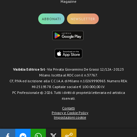
Magazine
ABBONATI
NEWSLETTER
Visibilia Editrice Srl
- Via Privata Giovannino De Grassi 12/12A - 20123
Milano. Iscritta al ROC con il n.37767.
CF, P.IVA ed iscrizione alla C.C.I.A.A. di Milano n.10269990965. Numero REA:
MI-2519578. Capitale sociale € 100.000,00 I.V.
PC Professionale © 2026. Tutti i diritti di proprietà letteraria ed artistica
riservati.
Contatti
Privacy e Cookie Policy
Impostazioni cookie