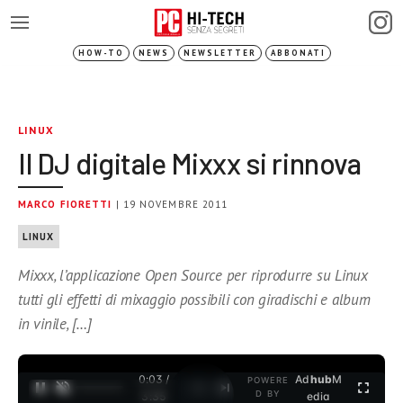
HOW-TO
NEWS
NEWSLETTER
ABBONATI
LINUX
Il DJ digitale Mixxx si rinnova
MARCO FIORETTI
| 19 NOVEMBRE 2011
LINUX
Mixxx, l’applicazione Open Source per riprodurre su Linux
tutti gli effetti di mixaggio possibili con giradischi e album
in vinile, […]
0:03 /
Ad
hub
M
POWERE
1
/
2
D BY
3:35
edia