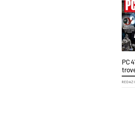
PC 4
trov
REDAZI