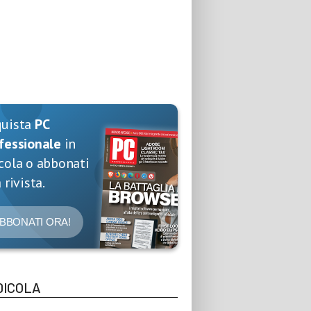
quista
PC
fessionale
in
cola o abbonati
 rivista.
BBONATI ORA!
DICOLA