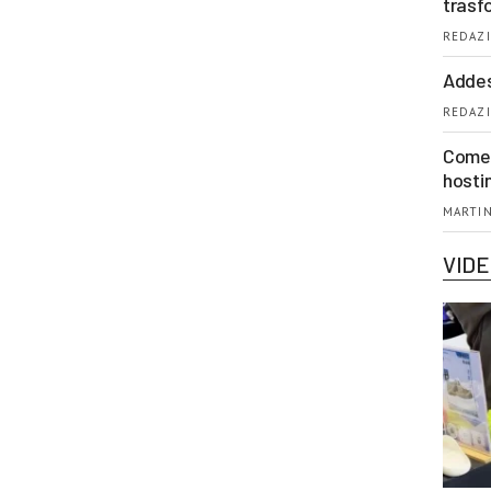
trasf
REDAZI
Addes
REDAZI
Come 
hosti
MARTIN
VID