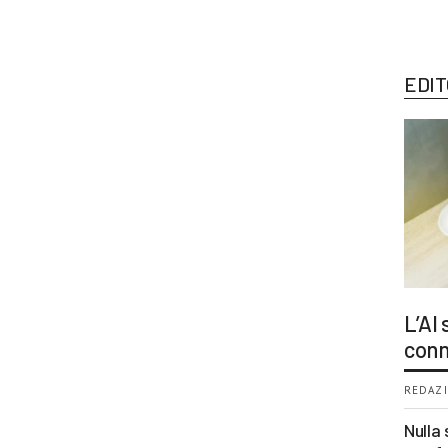
EDIT
L’AI
conn
REDAZI
Nulla 