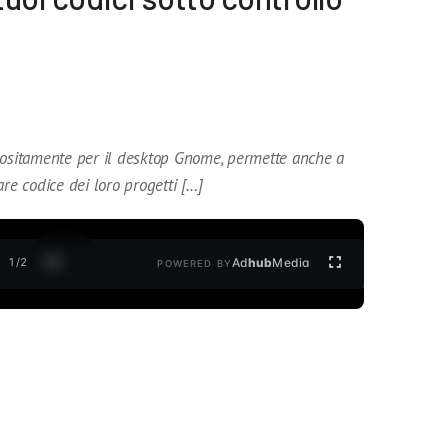
 appositamente per il desktop Gnome, permette anche a
re codice dei loro progetti […]
1
/
2
Ad
hub
Media
POWERED BY