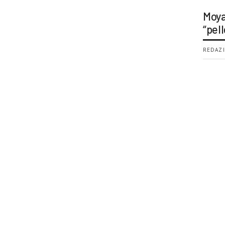
Moya
“pell
REDAZI