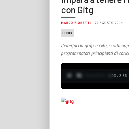
con Gitg
MARCO FIORETTI
| 27 AGOSTO 2014
LINUX
L’interfaccia grafica Gitg, scritta
programmatori principianti di carica
0:04 / 3:35