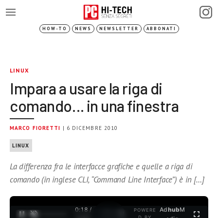
HOW-TO
NEWS
NEWSLETTER
ABBONATI
LINUX
Impara a usare la riga di
comando… in una finestra
MARCO FIORETTI
| 6 DICEMBRE 2010
LINUX
La differenza fra le interfacce grafiche e quelle a riga di
comando (in inglese CLI, “Command Line Interface”) è in […]
0:18 /
Ad
hub
M
POWERE
1
/
2
D BY