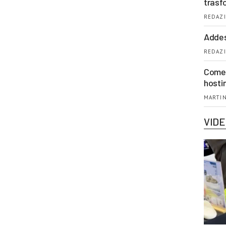
trasf
REDAZI
Addes
REDAZI
Come 
hosti
MARTIN
VID