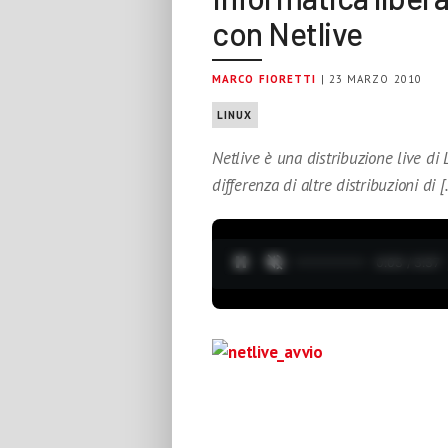
con Netlive
MARCO FIORETTI
| 23 MARZO 2010
LINUX
Netlive è una distribuzione live di 
differenza di altre distribuzioni di 
0:04 / 3:37