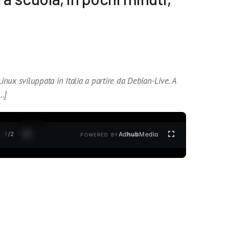
Linux sviluppata in Italia a partire da Debian-Live. A
[…]
1
/
2
Ad
hub
Media
POWERED BY