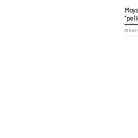
Moya
“pell
REDAZI