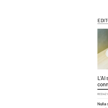
EDIT
L’AI
conn
REDAZI
Nulla 