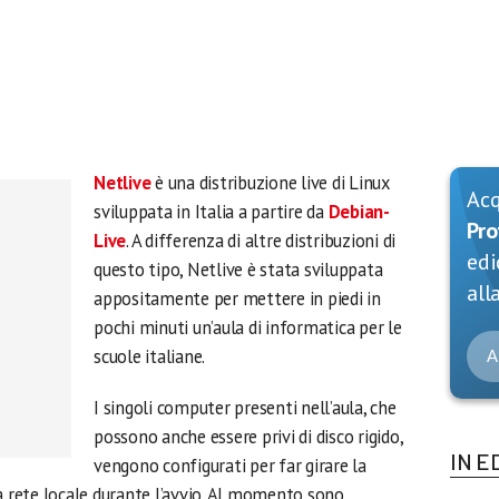
Netlive
è una distribuzione live di Linux
Ac
sviluppata in Italia a partire da
Debian-
Pro
Live
. A differenza di altre distribuzioni di
edi
questo tipo, Netlive è stata sviluppata
alla
appositamente per mettere in piedi in
pochi minuti un’aula di informatica per le
scuole italiane.
A
I singoli computer presenti nell’aula, che
possono anche essere privi di disco rigido,
IN E
vengono configurati per far girare la
a rete locale durante l’avvio. Al momento sono