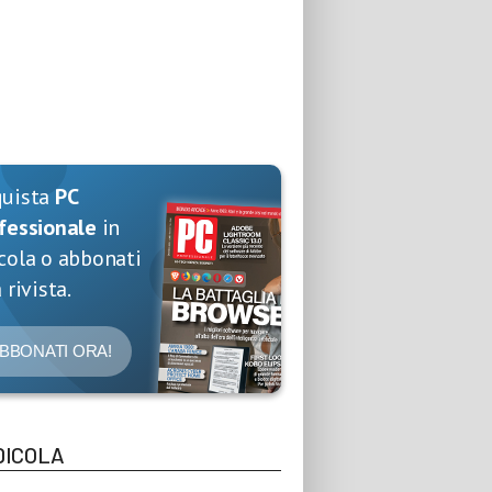
quista
PC
fessionale
in
cola o abbonati
 rivista.
BBONATI ORA!
DICOLA