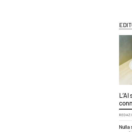
EDIT
L’AI
conn
REDAZI
Nulla 