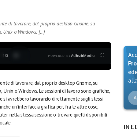
ente di lavorare, dal proprio desktop Gnome, su
x, Unix o Windows. […]
Ac
1
/
2
Ad
hub
Media
POWERED BY
Pro
edi
alla
ente di lavorare, dal proprio desktop Gnome, su
, Unix o Windows. Le sessioni di lavoro sono grafiche,
A
che si avrebbero lavorando direttamente sugli stessi
nche un’interfaccia grafica per, fra le altre cose,
er nella stessa sessione o trovare quelli disponibili
ocale.
IN E