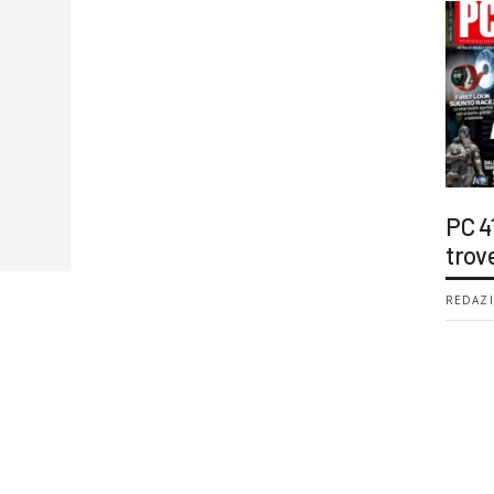
PC 4
trov
REDAZI