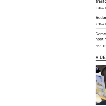
trasf
REDAZI
Addes
REDAZI
Come 
hosti
MARTIN
VID