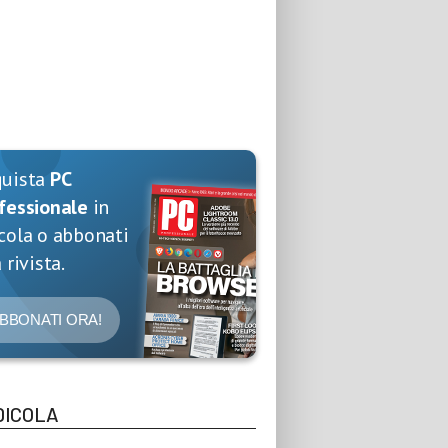
quista
PC
fessionale
in
cola o abbonati
 rivista.
BBONATI ORA!
DICOLA