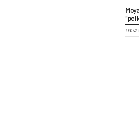
Moya
“pell
REDAZI