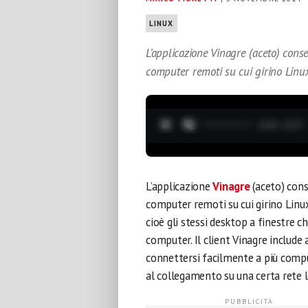
LINUX
L’applicazione Vinagre (aceto) cons
computer remoti su cui girino Linu
0:04 / 3:37
L’applicazione
Vinagre
(aceto) cons
computer remoti su cui girino Linux
cioè gli stessi desktop a finestre 
computer. Il client Vinagre include a
connettersi facilmente a più comput
al collegamento su una certa rete l