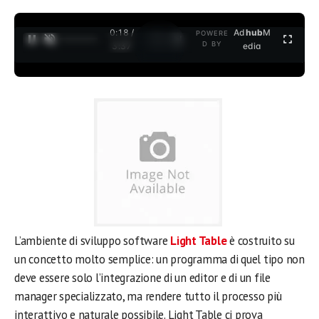
0:18 /
Ad
hub
M
POWERE
1
/
2
D BY
3:37
edia
L’ambiente di sviluppo software
Light Table
è costruito su
un concetto molto semplice: un programma di quel tipo non
deve essere solo l’integrazione di un editor e di un file
manager specializzato, ma rendere tutto il processo più
interattivo e naturale possibile. Light Table ci prova