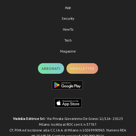
App
Security
HowTo
Tech
Magazine
ABBONATI
NEWSLETTER
Visibilia Editrice Srl
- Via Privata Giovannino De Grassi 12/12A - 20123
Milano. Iscritta al ROC con il n.37767.
CF, P.IVA ed iscrizione alla C.C.I.A.A. di Milano n.10269990965. Numero REA:
MI-2519578. Capitale sociale € 100.000,00 I.V.