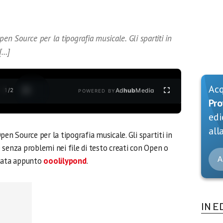
en Source per la tipografia musicale. Gli spartiti in
[…]
Ac
1
/
2
Ad
hub
Media
POWERED BY
Pro
edi
alla
en Source per la tipografia musicale. Gli spartiti in
 senza problemi nei file di testo creati con Open o
A
amata appunto
ooolilypond
.
IN E