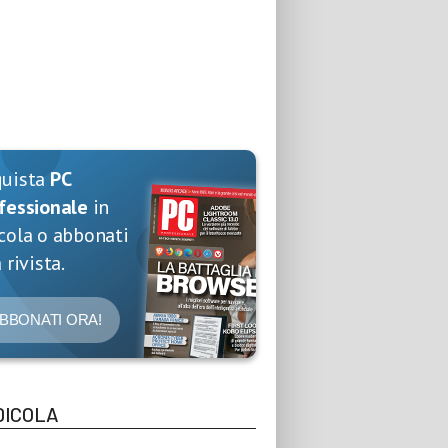
quista
PC
fessionale
in
cola o abbonati
 rivista.
BBONATI ORA!
DICOLA