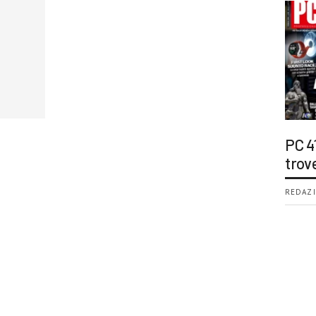
PC 4
trov
REDAZI