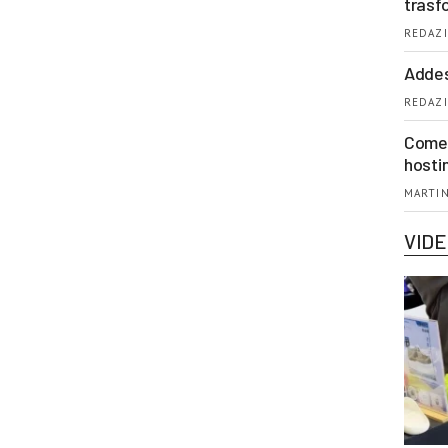
trasf
REDAZI
Addes
REDAZI
Come 
hosti
MARTIN
VID