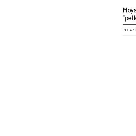
Moya
“pell
REDAZI