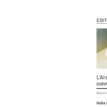
EDIT
L’AI
conn
REDAZI
Nulla 