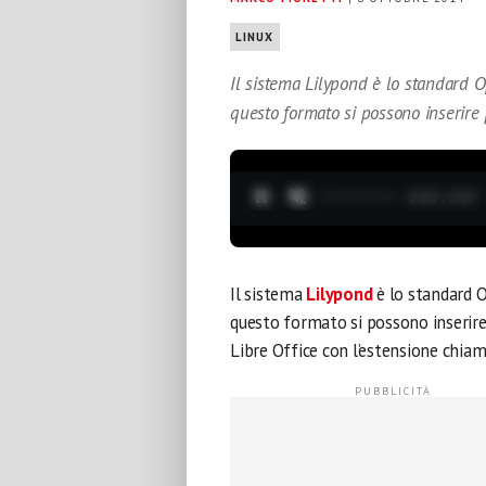
LINUX
Il sistema Lilypond è lo standard Op
questo formato si possono inserire 
0:04 / 3:37
Il sistema
Lilypond
è lo standard Op
questo formato si possono inserire
Libre Office con l’estensione chi