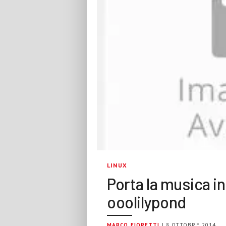
LINUX
Porta la musica i
ooolilypond
MARCO FIORETTI
| 8 OTTOBRE 2014