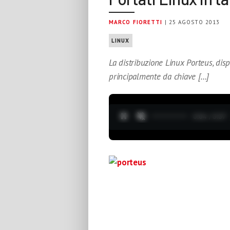
MARCO FIORETTI
| 25 AGOSTO 2013
LINUX
La distribuzione Linux Porteus, disp
principalmente da chiave […]
0:04 / 3:37