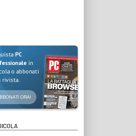
quista
PC
fessionale
in
cola o abbonati
 rivista.
BBONATI ORA!
DICOLA