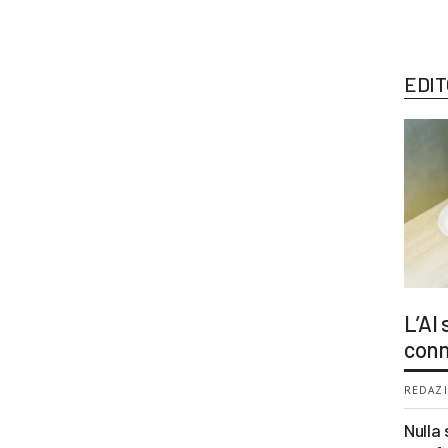
EDIT
L’AI
conn
REDAZI
Nulla 