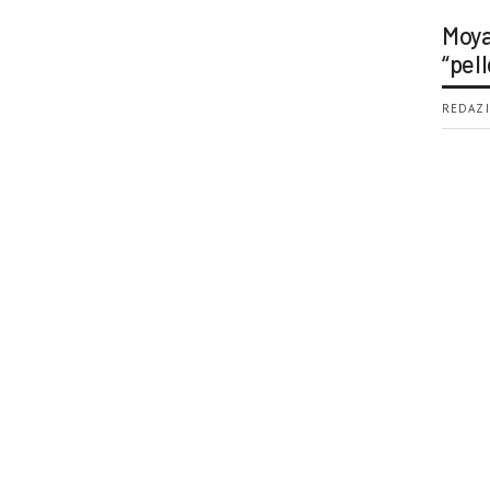
Moya
“pell
REDAZI