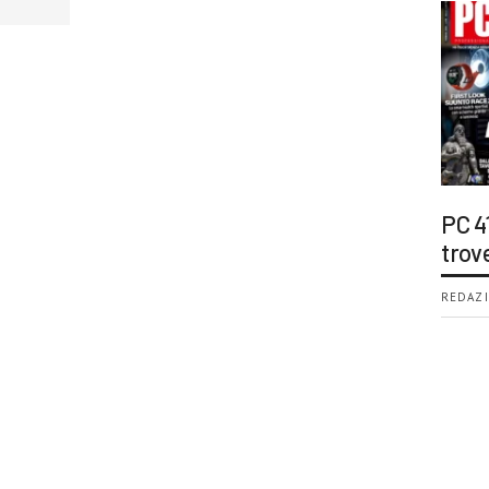
PC 4
trov
REDAZI