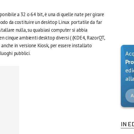
sponibile a 32 o 64 bit, è una di quelle nate per girare
odo da costituire un desktop Linux portatile da far
allare nulla, su qualsiasi computer si abbia
n cinque ambienti desktop diversi ( (KDE4, RazorQT,
 anche in versione Kiosk, per essere installato
Ac
uoghi pubblici.
Pro
edi
alla
A
IN E