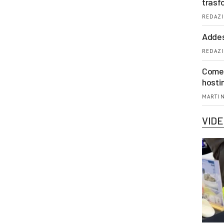
trasf
REDAZI
Addes
REDAZI
Come 
hosti
MARTIN
VID