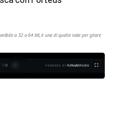
onibile a 32 o 64 bit, è una di quelle nate per girare
1
/
2
Ad
hub
Media
POWERED BY