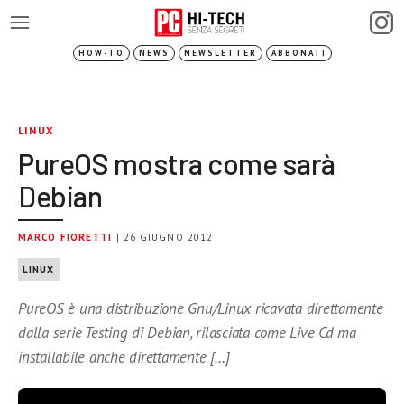
HOW-TO
NEWS
NEWSLETTER
ABBONATI
LINUX
PureOS mostra come sarà
Debian
MARCO FIORETTI
| 26 GIUGNO 2012
LINUX
PureOS è una distribuzione Gnu/Linux ricavata direttamente
dalla serie Testing di Debian, rilasciata come Live Cd ma
installabile anche direttamente […]