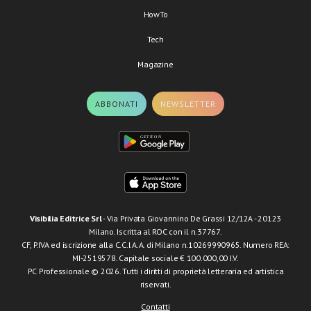
HowTo
Tech
Magazine
ABBONATI
NEWSLETTER
Visibilia Editrice Srl
- Via Privata Giovannino De Grassi 12/12A - 20123
Milano. Iscritta al ROC con il n.37767.
CF, P.IVA ed iscrizione alla C.C.I.A.A. di Milano n.10269990965. Numero REA:
MI-2519578. Capitale sociale € 100.000,00 I.V.
PC Professionale © 2026. Tutti i diritti di proprietà letteraria ed artistica
riservati.
Contatti