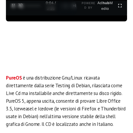
0:04 /
Ad
hub
M
POWERE
1
/
2
D BY
3:35
edia
PureOS
è una distribuzione Gnu/Linux ricavata
direttamente dalla serie Testing di Debian, rilasciata come
Live Cd ma installabile anche direttamente su disco rigido.
PureOS 5, appena uscita, consente di provare Libre Office
3.5, Iceweasel e Icedove (le versioni di Firefox e Thunderbird
usate in Debian) nell’ultima versione stabile della shell
grafica di Gnome. Il CD è localizzato anche in Italiano.