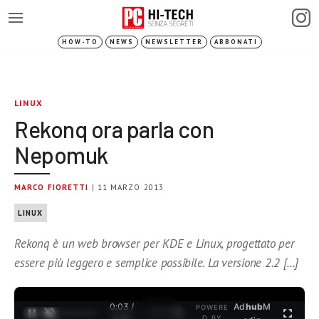
HOW-TO
NEWS
NEWSLETTER
ABBONATI
LINUX
Rekonq ora parla con
Nepomuk
MARCO FIORETTI
| 11 MARZO 2013
LINUX
Rekonq è un web browser per KDE e Linux, progettato per
essere più leggero e semplice possibile. La versione 2.2 […]
0:03 /
Ad
hub
M
POWERE
1
/
2
D BY