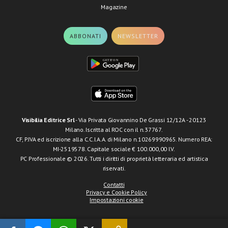
Magazine
ABBONATI
NEWSLETTER
Visibilia Editrice Srl
- Via Privata Giovannino De Grassi 12/12A - 20123
Milano. Iscritta al ROC con il n.37767.
CF, P.IVA ed iscrizione alla C.C.I.A.A. di Milano n.10269990965. Numero REA:
MI-2519578. Capitale sociale € 100.000,00 I.V.
PC Professionale © 2026. Tutti i diritti di proprietà letteraria ed artistica
riservati.
Contatti
Privacy e Cookie Policy
Impostazioni cookie