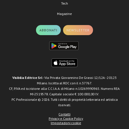
Tech
Magazine
ABBONATI
NEWSLETTER
Visibilia Editrice Srl
- Via Privata Giovannino De Grassi 12/12A - 20123
Milano. Iscritta al ROC con il n.37767.
CF, P.IVA ed iscrizione alla C.C.I.A.A. di Milano n.10269990965. Numero REA:
MI-2519578. Capitale sociale € 100.000,00 I.V.
PC Professionale © 2026. Tutti i diritti di proprietà letteraria ed artistica
riservati.
Contatti
Privacy e Cookie Policy
Impostazioni cookie