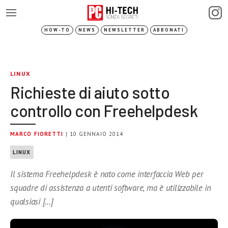
HOW-TO
NEWS
NEWSLETTER
ABBONATI
LINUX
Richieste di aiuto sotto
controllo con Freehelpdesk
MARCO FIORETTI
| 10 GENNAIO 2014
LINUX
Il sistema Freehelpdesk è nato come interfaccia Web per
squadre di assistenza a utenti software, ma è utilizzabile in
qualsiasi […]