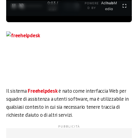
0:03 /
Ad
hub
M
POWERE
1
/
2
D BY
3:37
edia
Il sistema
Freehelpdesk
è nato come interfaccia Web per
squadre di assistenza a utenti software, ma è utilizzabile in
qualsiasi contesto in cui sia necessario tenere traccia di
richieste d’aiuto o di altri servizi.