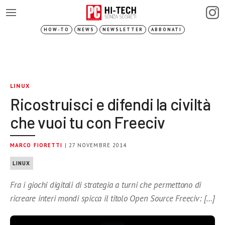
HOW-TO
NEWS
NEWSLETTER
ABBONATI
LINUX
Ricostruisci e difendi la civiltà
che vuoi tu con Freeciv
MARCO FIORETTI
| 27 NOVEMBRE 2014
LINUX
Fra i giochi digitali di strategia a turni che permettono di
ricreare interi mondi spicca il titolo Open Source Freeciv: […]