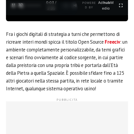
0:04 /
Ad
hub
M
POWERE
1
/
2
D BY
3:35
edia
Fra i giochi digitali di strategia a turni che permettono di
ricreare interi mondi spicca il titolo Open Source
Freeciv
: un
ambiente completamente personalizzabile, da temi grafici
e scenari fino ovviamente al codice sorgente, in cui partire
dalla preistoria con una propria tribù e portarla dall’Età
della Pietra a quella Spaziale. È possibile sfidare fino a 125
altri giocatori nella stessa partita, in rete locale o tramite
Internet, qualunque sistema operativo usino!