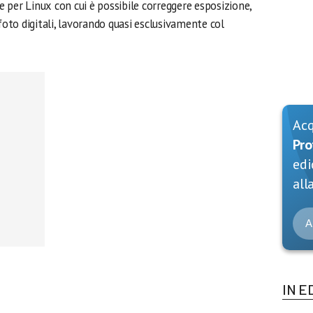
e per Linux con cui è possibile correggere esposizione,
foto digitali, lavorando quasi esclusivamente col
Ac
Pro
edi
alla
A
IN E