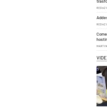
trasf
REDAZI
Addes
REDAZI
Come 
hosti
MARTIN
VID