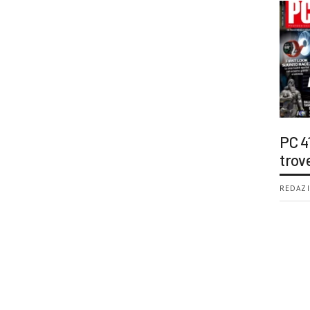
PC 4
trov
REDAZI