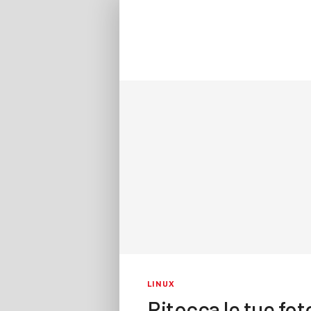
LINUX
Ritocca le tue fo