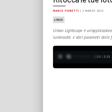
MARCO FIORETTI
| 2 MARZO 2012
LINUX
Urban Lightscape è un’applicazione
luminosità e altri parametri delle f
0:04 / 3:35