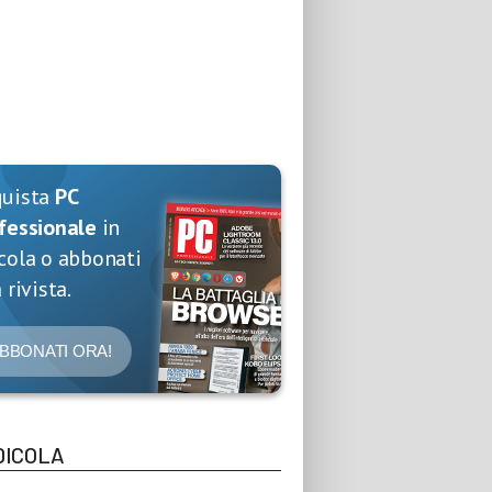
quista
PC
fessionale
in
cola o abbonati
 rivista.
BBONATI ORA!
DICOLA