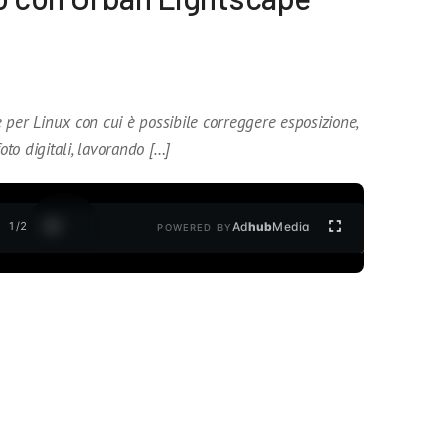
 per Linux con cui è possibile correggere esposizione,
oto digitali, lavorando […]
1
/
2
Ad
hub
Media
POWERED BY