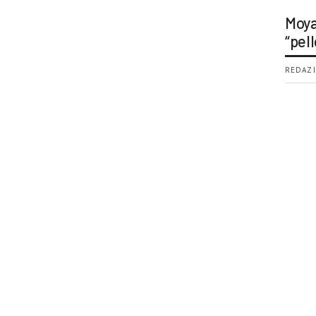
Moya
“pell
REDAZI