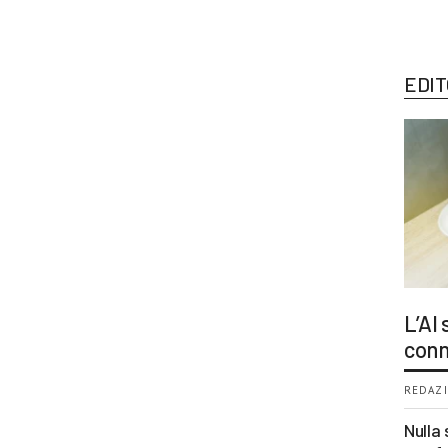
EDIT
L’AI
conn
REDAZI
Nulla 