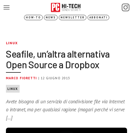
HOW-TO
NEWS
NEWSLETTER
ABBONATI
LINUX
Seafile, un’altra alternativa
Open Source a Dropbox
MARCO FIORETTI
| 12 GIUGNO 2013
LINUX
Avete bisogno di un servizio di condivisione file via Internet
o intranet, ma per qualsiasi ragione (magari perché vi serve
[…]