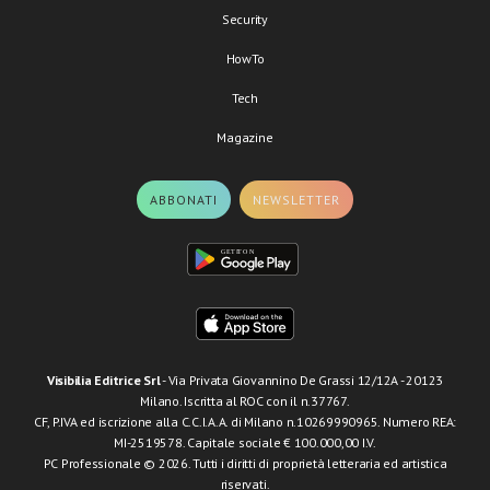
Security
HowTo
Tech
Magazine
ABBONATI
NEWSLETTER
Visibilia Editrice Srl
- Via Privata Giovannino De Grassi 12/12A - 20123
Milano. Iscritta al ROC con il n.37767.
CF, P.IVA ed iscrizione alla C.C.I.A.A. di Milano n.10269990965. Numero REA:
MI-2519578. Capitale sociale € 100.000,00 I.V.
PC Professionale © 2026. Tutti i diritti di proprietà letteraria ed artistica
riservati.