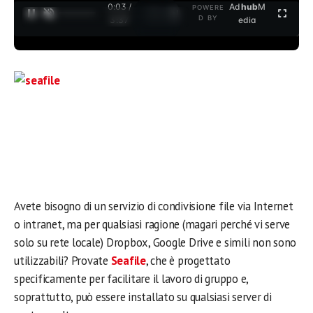
0:03 /
Ad
hub
M
POWERE
1
/
2
D BY
3:37
edia
Avete bisogno di un servizio di condivisione file via Internet
o intranet, ma per qualsiasi ragione (magari perché vi serve
solo su rete locale) Dropbox, Google Drive e simili non sono
utilizzabili? Provate
Seafile
, che è progettato
specificamente per facilitare il lavoro di gruppo e,
soprattutto, può essere installato su qualsiasi server di