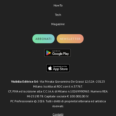
HowTo
Tech
Magazine
ABBONATI
NEWSLETTER
Visibilia Editrice Srl
- Via Privata Giovannino De Grassi 12/12A - 20123
Milano. Iscritta al ROC con il n.37767.
CF, P.IVA ed iscrizione alla C.C.I.A.A. di Milano n.10269990965. Numero REA:
MI-2519578. Capitale sociale € 100.000,00 I.V.
PC Professionale © 2026. Tutti i diritti di proprietà letteraria ed artistica
riservati.
Contatti