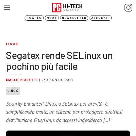
HOW-TO
NEWS
NEWSLETTER
ABBONATI
LINUX
Segatex rende SELinux un
pochino più facile
MARCO FIORETTI
| 23 GENNAIO 2013
LINUX
Security Enhanced Linux, o SELinux per brevità è,
semplificando molto, un sistema per proteggere qualsiasi
distribuzione Gnu/Linux da accessi indesiderati […]