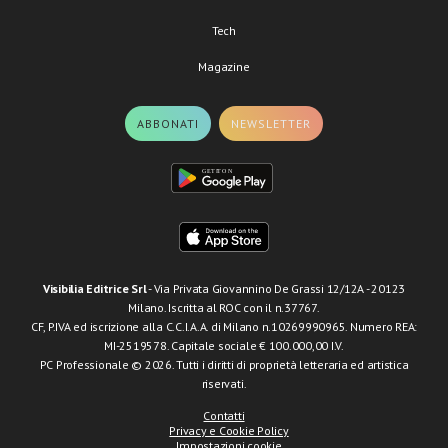
Tech
Magazine
ABBONATI
NEWSLETTER
Visibilia Editrice Srl
- Via Privata Giovannino De Grassi 12/12A - 20123
Milano. Iscritta al ROC con il n.37767.
CF, P.IVA ed iscrizione alla C.C.I.A.A. di Milano n.10269990965. Numero REA:
MI-2519578. Capitale sociale € 100.000,00 I.V.
PC Professionale © 2026. Tutti i diritti di proprietà letteraria ed artistica
riservati.
Contatti
Privacy e Cookie Policy
Impostazioni cookie