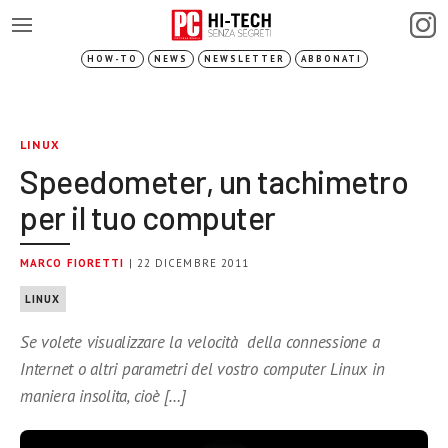
HOW-TO
NEWS
NEWSLETTER
ABBONATI
LINUX
Speedometer, un tachimetro
per il tuo computer
MARCO FIORETTI
| 22 DICEMBRE 2011
LINUX
Se volete visualizzare la velocità della connessione a
Internet o altri parametri del vostro computer Linux in
maniera insolita, cioè […]